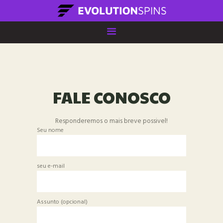
HOME
EVOLUTION SPINS
QUEM SOMOS
Faça parte desse time
CURSO
COACHES
PERGUNTAS FREQUENTES
CONTATO
FALE CONOSCO
ENTRAR
Responderemos o mais breve possivel!
Seu nome
seu e-mail
Assunto (opcional)